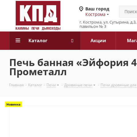
Ваш город
Кострома
г. Кострома, ул. Сутырина, д.
павильон № 3
Каталог
Акции
Маг
Печь банная «Эйфория 
Прометалл
Главная
-
Каталог
-
Печи
-
Дровяные печи
-
Печи дровяные для
Новинка