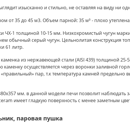
глядит изысканно и стильно, не оставляя на виду ни од
от 35 до 45 м3. Объем парной: 35 м³ - плохо утеплена, 4
и ЧХ-1 толщиной 10-15 мм. Низкохромистый чугун марки 
чем обычный серый чугун. Цельнолитая конструкция топк
и 61 литр.
каменка из нержавеющей стали (AISI 439) толщиной 25-5
ю каменку осуществляется через воронки заливной горл
«правильный» пар, т.к температура камней предельно в
80х357 мм. в данной модели печи позволит наблюдать за
eram имеет гладкую поверхность с менее заметным цве
ьник, паровая пушка