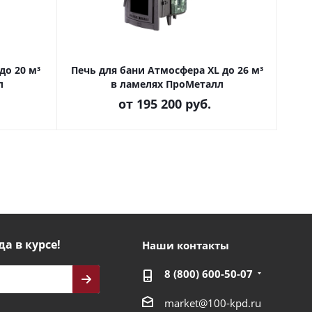
до 20 м³
Печь для бани Атмосфера XL до 26 м³
Печ
л
в ламелях ПроМеталл
м
от
195 200 руб.
да в курсе!
Наши контакты
8 (800) 600-50-07
market@100-kpd.ru