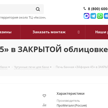
8 (800) 600
3, территория около ТЦ «Аксон»,
азины
Заказать монтаж
Наши 
45» в ЗАКРЫТОЙ облицовк
 бани
-
Чугунные печи для бани
-
Печь банная «Эйфория 45» в ЗАКР
Характеристики
Производитель
ПроМеталл (Россия)