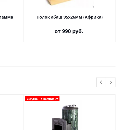
Фламма
Полок абаш 95х26мм (Африка)
Д
от
990 руб.
Скидка на комплект
Скидка