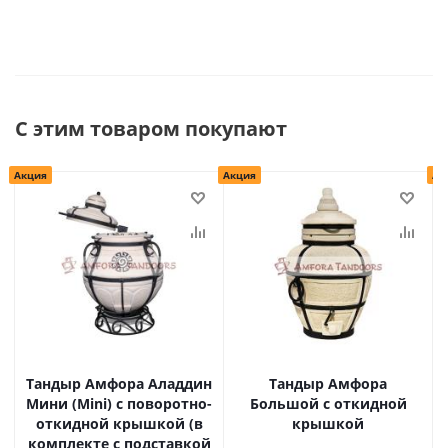
С этим товаром покупают
Акция
Акция
Ак
Тандыр Амфора Аладдин
Тандыр Амфора
Мини (Mini) с поворотно-
Большой с откидной
откидной крышкой (в
крышкой
комплекте с подставкой