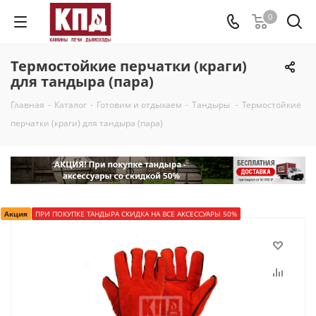
0
Термостойкие перчатки (краги)
для тандыра (пара)
Главная
-
Каталог
-
Готовим и отдыхаем
-
Тандыры
-
Термостойкие
перчатки (краги) для тандыра (пара)
Акция
ПРИ ПОКУПКЕ ТАНДЫРА СКИДКА НА ВСЕ АКСЕССУАРЫ 50%