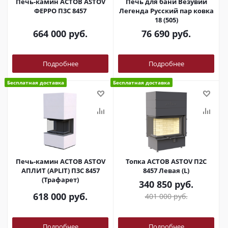
Печь-камин АСТОВ ASTOV
Печь для бани Везувий
ФЕРРО П3С 8457
Легенда Русский пар ковка
18 (505)
664 000
руб.
76 690
руб.
Подробнее
Подробнее
Бесплатная доставка
Бесплатная доставка
Печь-камин АСТОВ ASTOV
Топка АСТОВ ASTOV П2С
АПЛИТ (APLIT) П3С 8457
8457 Левая (L)
(Трафарет)
340 850
руб.
618 000
руб.
401 000
руб.
Подробнее
Подробнее