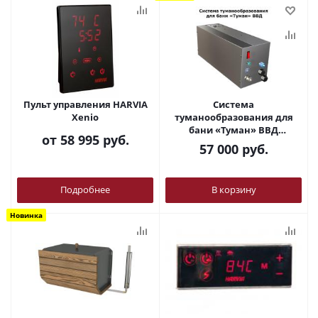
Пульт управления HARVIA
Система
Xenio
туманообразования для
бани «Туман» ВВД
от
58 995 руб.
Инжкомцентр
57 000
руб.
Подробнее
В корзину
Новинка