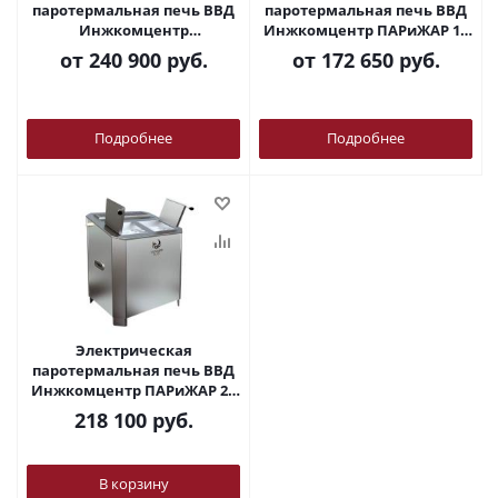
паротермальная печь ВВД
паротермальная печь ВВД
Инжкомцентр
Инжкомцентр ПАРиЖАР 10
«ПАРиЖАР»18 кВт (14-23 м3)
кВт (8-13 м3) 380В облицовка
от
240 900 руб.
от
172 650 руб.
380В в облицовке из
из природного камня
природного камня
Подробнее
Подробнее
Электрическая
паротермальная печь ВВД
Инжкомцентр ПАРиЖАР 24
кВт (20-31 м3) 380В
218 100
руб.
В корзину