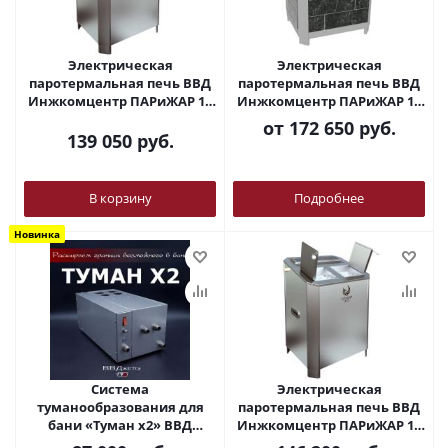
Электрическая
Электрическая
паротермальная печь ВВД
паротермальная печь ВВД
Инжкомцентр ПАРиЖАР 10
Инжкомцентр ПАРиЖАР 12
кВт (8-13 м3) 380В
кВт (10-15,5м3) 380В
от
172 650 руб.
облицовка из природного
139 050
руб.
камня
В корзину
Подробнее
Новинка
Система
Электрическая
туманообразования для
паротермальная печь ВВД
бани «Туман х2» ВВД
Инжкомцентр ПАРиЖАР 16
Инжкомцентр
кВт (12-20м3) 380В