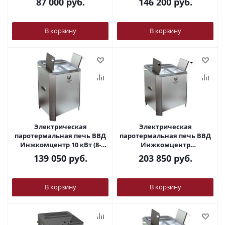
87 000
руб.
146 200
руб.
В корзину
В корзину
Электрическая
Электрическая
паротермальная печь ВВД
паротермальная печь ВВД
Инжкомцентр 10 кВт (8-
Инжкомцентр
13м3) 380В
«ПАРиЖАР»18 кВт (14-23 м3)
139 050
руб.
203 850
руб.
380В
В корзину
В корзину