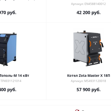
Артикул: EN4588140012
970
руб.
42 200
руб.
 Тополь-М 14 кВт
Котел Zota Master X 18П
: TP4931121014
Артикул: MS4931120018
400
руб.
57 900
руб.