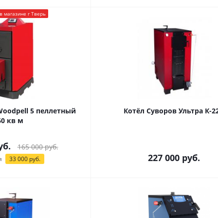
в магазине г Тверь
Woodpell 5 пеллетный
Котёл Суворов Ультра К-2
60 кв м
уб.
165 000
руб.
227 000
руб.
я
33 000
руб.