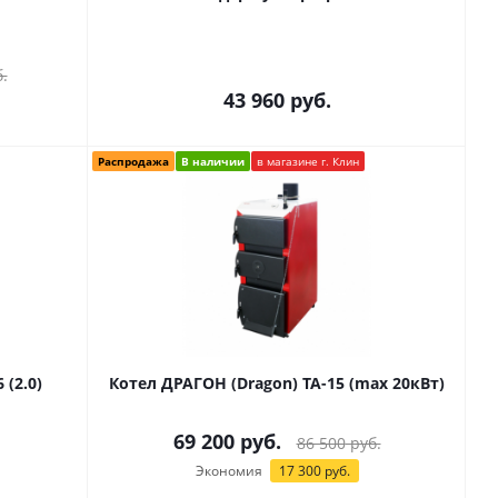
.
43 960
руб.
Распродажа
В наличии
в магазине г. Клин
 (2.0)
Котел ДРАГОН (Dragon) TA-15 (max 20кВт)
69 200
руб.
86 500
руб.
Экономия
17 300
руб.