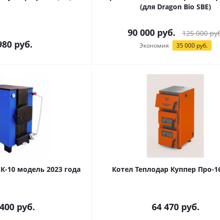
(для Dragon Bio SBE)
90 000
руб.
125 000
руб
980
руб.
Экономия
35 000
руб.
К-10 модель 2023 года
Котел Теплодар Куппер Про-16
 400
руб.
64 470
руб.