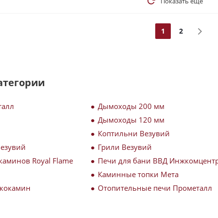
Показать еще
1
2
атегории
талл
Дымоходы 200 мм
Дымоходы 120 мм
Коптильни Везувий
Везувий
Грили Везувий
каминов Royal Flame
Печи для бани ВВД Инжкомцент
Каминные топки Мета
Экокамин
Отопительные печи Прометалл