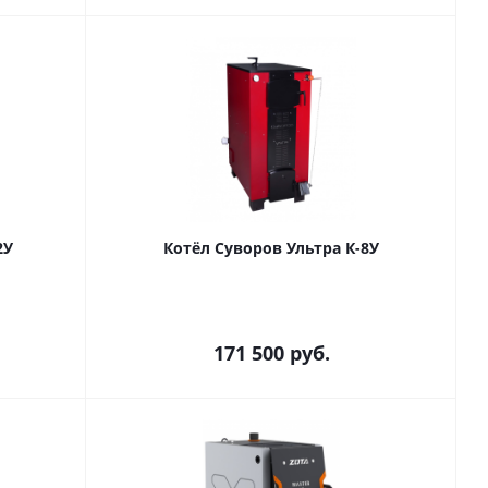
2У
Котёл Суворов Ультра К-8У
171 500
руб.