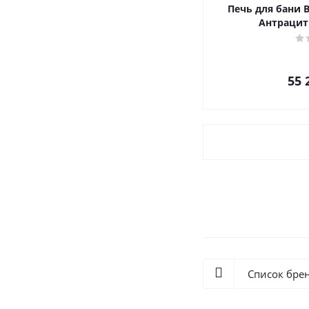
Печь для бани 
Антрацит
55 
Список бре