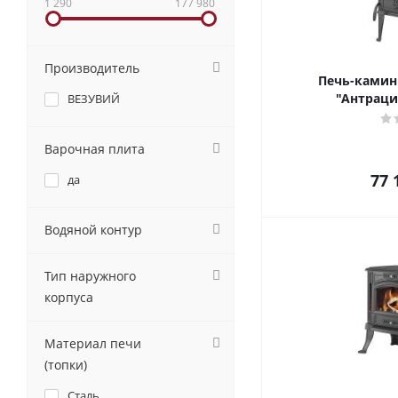
1 290
177 980
Производитель
Печь-камин
"Антраци
ВЕЗУВИЙ
Варочная плита
77 
да
Водяной контур
Тип наружного
корпуса
Материал печи
(топки)
Сталь