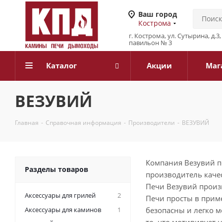
Ваш город
Кострома
г. Кострома, ул. Сутырина, д.
павильон № 3
Каталог
Акции
Маг
ВЕЗУВИЙ
Главная
-
Справочная информация
-
Производители
-
ВЕЗУВИЙ
Компания Везувий по
Разделы товаров
производитель качe
Печи Везувий произ
Аксессуары для грилей
2
Печи просты в прим
Аксессуары для каминов
1
безопасны и легко м