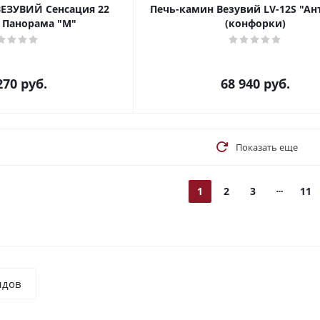
ВЕЗУВИЙ Сенсация 22
Печь-камин Везувий LV-12S "Ан
 Панорама "М"
(конфорки)
270
руб.
68 940
руб.
Показать еще
1
2
3
11
ндов