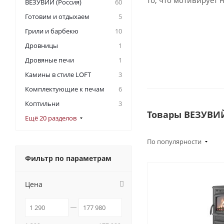
то, что мотивирует
ВЕЗУВИЙ (Россия)
60
Готовим и отдыхаем
5
Грили и барбекю
10
Дровницы
1
Дровяные печи
1
Камины в стиле LOFT
3
Комплектующие к печам
6
Коптильни
3
Товары ВЕЗУВИ
Ещё 20 разделов
По популярности
Фильтр по параметрам
Цена