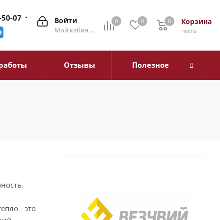
-50-07
Войти
Корзина
0
0
0
0
Мой кабинет
пуста
работы
Отзывы
Полезное
ность.
епло - это