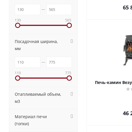
65 
130
565
Посадочная ширина,
мм
110
775
Печь-камин Везу
Отапливаемый объем,
м3
46 
Материал печи
(топки)