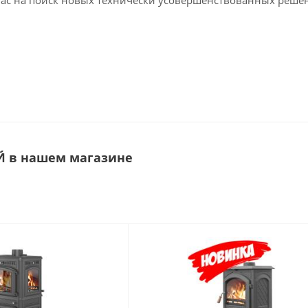
 нас на поиск новых технически усовершенствованных реше
Й в нашем магазине