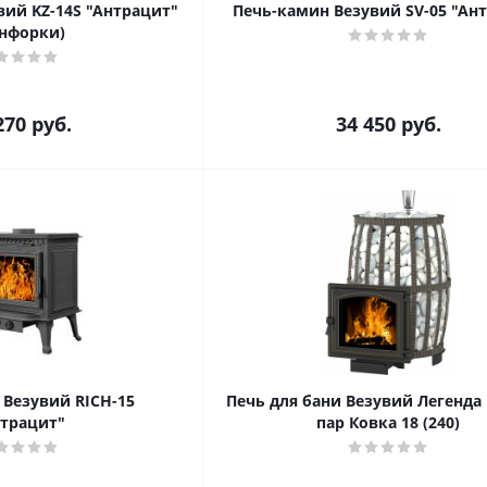
вий KZ-14S "Антрацит"
Печь-камин Везувий SV-05 "Ан
нфорки)
270
руб.
34 450
руб.
 Везувий RICH-15
Печь для бани Везувий Легенда
трацит"
пар Ковка 18 (240)