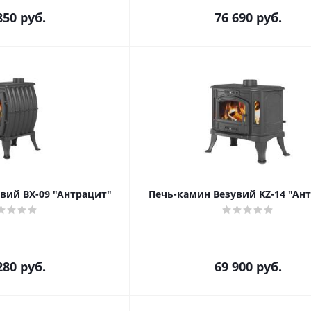
850
руб.
76 690
руб.
вий BX-09 "Антрацит"
Печь-камин Везувий KZ-14 "Ан
280
руб.
69 900
руб.