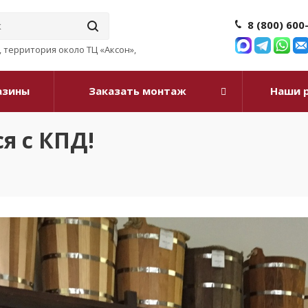
8 (800) 600
3, территория около ТЦ «Аксон»,
азины
Заказать монтаж
Наши 
я с КПД!