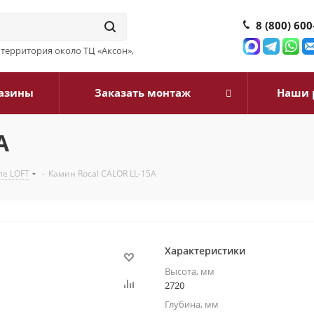
8 (800) 600
3, территория около ТЦ «Аксон»,
азины
Заказать монтаж
Наши 
A
ле LOFT
-
Камин Rocal CALOR LL-15A
Характеристики
Высота, мм
2720
Глубина, мм