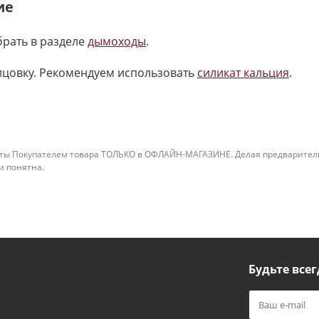
ие
рать в разделе
дымоходы
.
ицовку. Рекомендуем использовать
силикат кальция
.
ты Покупателем товара ТОЛЬКО в ОФЛАЙН-МАГАЗИНЕ. Делая предварительны
 и понятна.
Будьте всег