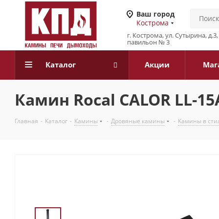
Ваш город
Кострома
г. Кострома, ул. Сутырина, д.
павильон № 3
Каталог
Акции
Маг
Камин Rocal CALOR LL-15
Главная
-
Каталог
-
Камины
-
Дровяные камины
-
Камины в сти