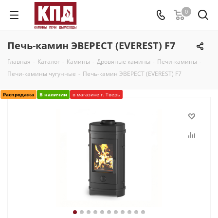
0
Печь-камин ЭВЕРЕСТ (EVEREST) F7
Главная
-
Каталог
-
Камины
-
Дровяные камины
-
Печи-камины
-
Печи-камины чугунные
-
Печь-камин ЭВЕРЕСТ (EVEREST) F7
Распродажа
В наличии
в магазине г. Тверь