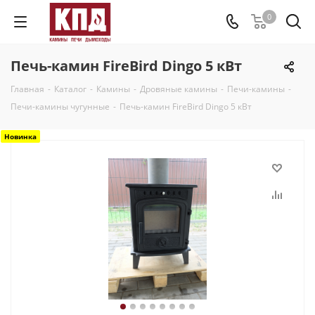
0
Печь-камин FireBird Dingo 5 кВт
Главная
-
Каталог
-
Камины
-
Дровяные камины
-
Печи-камины
-
Печи-камины чугунные
-
Печь-камин FireBird Dingo 5 кВт
Новинка