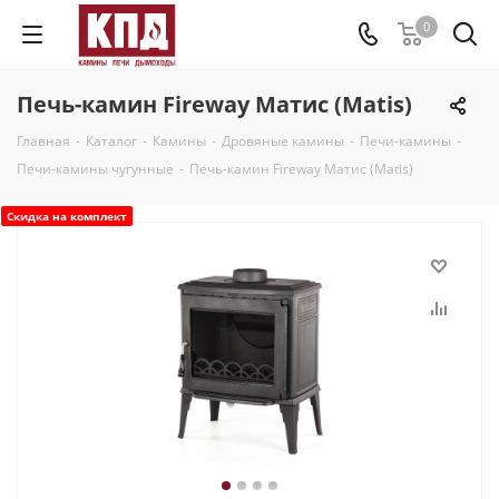
0
Печь-камин Fireway Матис (Matis)
Главная
-
Каталог
-
Камины
-
Дровяные камины
-
Печи-камины
-
Печи-камины чугунные
-
Печь-камин Fireway Матис (Matis)
Скидка на комплект