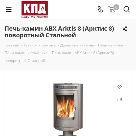
0
Печь-камин ABX Arktis 8 (Арктис 8)
поворотный Стальной
Главная
-
Каталог
-
Камины
-
Дровяные камины
-
Печи-камины
-
Печи-камины стальные
-
Печь-камин ABX Arktis 8 (Арктис 8)
поворотный Стальной