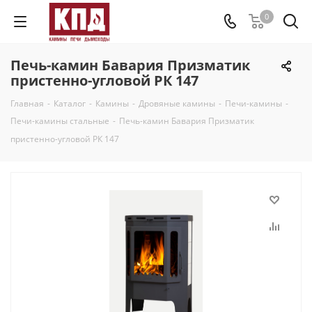
0
Печь-камин Бавария Призматик
пристенно-угловой РК 147
Главная
-
Каталог
-
Камины
-
Дровяные камины
-
Печи-камины
-
Печи-камины стальные
-
Печь-камин Бавария Призматик
пристенно-угловой РК 147