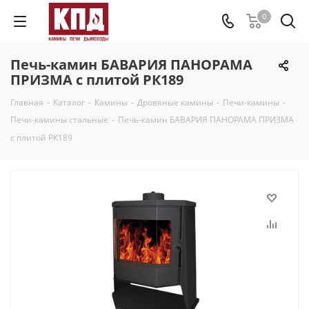
0
Печь-камин БАВАРИЯ ПАНОРАМА
ПРИЗМА с плитой РК189
Главная
-
Каталог
-
Камины
-
Дровяные камины
-
Печи-камины
-
Печи-камины стальные
-
Печь-камин БАВАРИЯ ПАНОРАМА ПРИЗМА
с плитой РК189