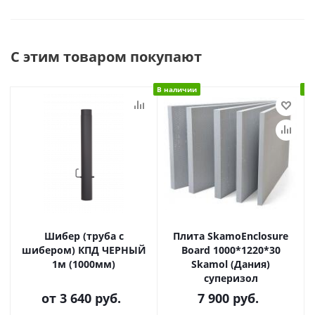
С этим товаром покупают
В наличии
В 
Шибер (труба с
Плита SkamoEnclosure
шибером) КПД ЧЕРНЫЙ
Board 1000*1220*30
1м (1000мм)
Skamol (Дания)
суперизол
от
3 640 руб.
7 900
руб.