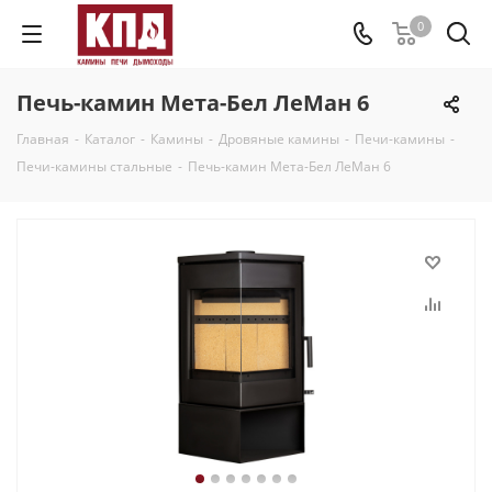
0
Печь-камин Мета-Бел ЛеМан 6
Главная
-
Каталог
-
Камины
-
Дровяные камины
-
Печи-камины
-
Печи-камины стальные
-
Печь-камин Мета-Бел ЛеМан 6