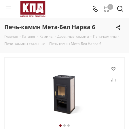
0
Печь-камин Мета-Бел Нарва 6
Главная
-
Каталог
-
Камины
-
Дровяные камины
-
Печи-камины
-
Печи-камины стальные
-
Печь-камин Мета-Бел Нарва 6