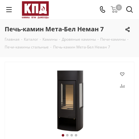
0
Печь-камин Мета-Бел Неман 7
Главная
-
Каталог
-
Камины
-
Дровяные камины
-
Печи-камины
-
Печи-камины стальные
-
Печь-камин Мета-Бел Неман 7