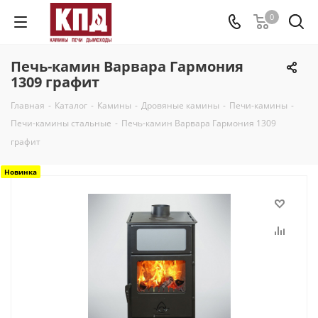
0
Печь-камин Варвара Гармония
1309 графит
Главная
-
Каталог
-
Камины
-
Дровяные камины
-
Печи-камины
-
Печи-камины стальные
-
Печь-камин Варвара Гармония 1309
графит
Новинка