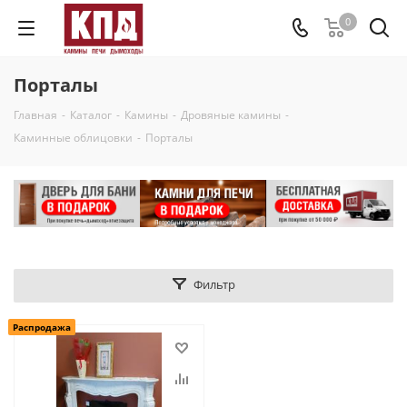
0
Порталы
Главная
-
Каталог
-
Камины
-
Дровяные камины
-
Каминные облицовки
-
Порталы
Фильтр
Распродажа