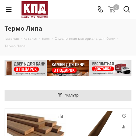
0
Термо Липа
Главная
-
Каталог
-
Баня
-
Отделочные материалы для бани
-
Термо Липа
Фильтр