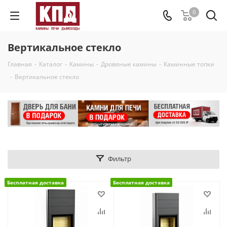
0
Вертикальное стекло
Главная
-
Каталог
-
Камины
-
Дровяные камины
-
Каминные топки
-
Вертикальное стекло
Фильтр
Бесплатная доставка
Бесплатная доставка