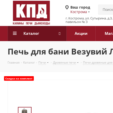
Ваш город
Кострома
г. Кострома, ул. Сутырина, д.
павильон № 3
Каталог
Акции
Маг
Печь для бани Везувий Л
Главная
-
Каталог
-
Печи
-
Дровяные печи
-
Печи дровяные для
Скидка на комплект