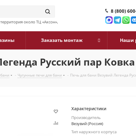
8 (800) 600
3, территория около ТЦ «Аксон»,
азины
Заказать монтаж
Наши 
егенда Русский пар Ковка 
 бани
-
Чугунные печи для бани
-
Печь для бани Везувий Легенда Русс
Характеристики
Производитель
Везувий (Россия)
Тип наружного корпуса