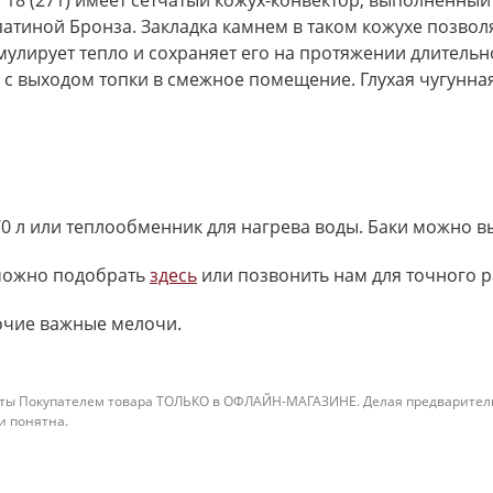
а 18 (271) имеет сетчатый кожух-конвектор, выполненны
атиной Бронза. Закладка камнем в таком кожухе позвол
умулирует тепло и сохраняет его на протяжении длитель
с выходом топки в смежное помещение. Глухая чугунная
70 л или теплообменник для нагрева воды. Баки можно 
 можно подобрать
здесь
или позвонить нам для точного р
рочие важные мелочи.
ты Покупателем товара ТОЛЬКО в ОФЛАЙН-МАГАЗИНЕ. Делая предварительны
 и понятна.