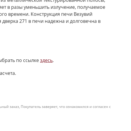
й из металлической текстурированной полосы,
яет в разы уменьшить излучение, получаемое
ного времени. Конструкция печи Везувий
 дверка 271 в печи надежна и долговечна в
выбрать по ссылке
здесь
.
асчета.
й заказ, Покупатель заверяет, что ознакомился и согласен с