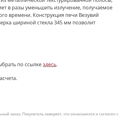
й из металлической текстурированной полосы,
яет в разы уменьшить излучение, получаемое
ного времени. Конструкция печи Везувий
ерка шириной стекла 345 мм позволит
выбрать по ссылке
здесь
.
асчета.
й заказ, Покупатель заверяет, что ознакомился и согласен с