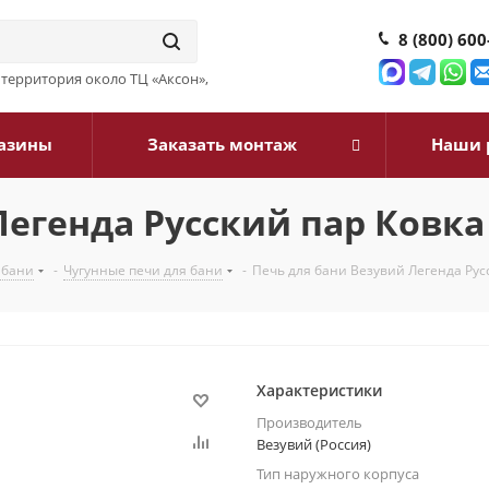
8 (800) 600
3, территория около ТЦ «Аксон»,
азины
Заказать монтаж
Наши 
егенда Русский пар Ковка 
 бани
-
Чугунные печи для бани
-
Печь для бани Везувий Легенда Русс
Характеристики
Производитель
Везувий (Россия)
Тип наружного корпуса