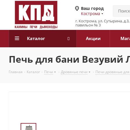
Ваш город
Кострома
г. Кострома, ул. Сутырина, д.
павильон № 3
Каталог
Акции
Маг
Печь для бани Везувий Л
Главная
-
Каталог
-
Печи
-
Дровяные печи
-
Печи дровяные для