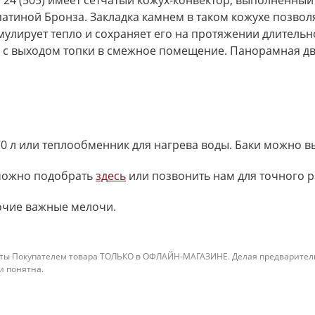
а 24 (505) имеет сетчатый кожух-конвектор, выполненны
атиной Бронза. Закладка камнем в таком кожухе позвол
умулирует тепло и сохраняет его на протяжении длитель
 с выходом топки в смежное помещение. Панорамная дв
70 л или теплообменник для нагрева воды. Баки можно 
 можно подобрать
здесь
или позвонить нам для точного р
рочие важные мелочи.
ты Покупателем товара ТОЛЬКО в ОФЛАЙН-МАГАЗИНЕ. Делая предварительны
 и понятна.