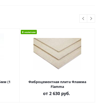
В наличии
5мм (1
Фиброцементная плита Фламма
Flamma
по
от
2 630 руб.