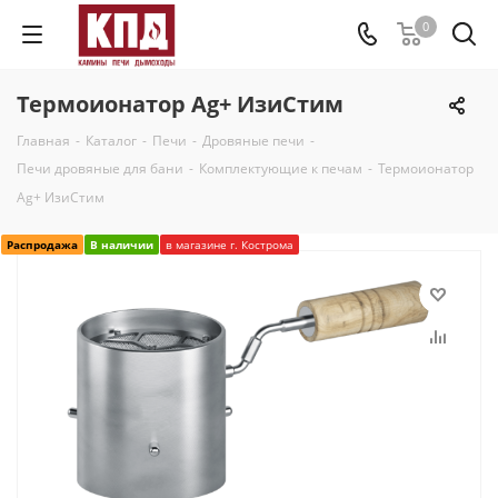
0
Термоионатор Ag+ ИзиСтим
Главная
-
Каталог
-
Печи
-
Дровяные печи
-
Печи дровяные для бани
-
Комплектующие к печам
-
Термоионатор
Ag+ ИзиСтим
Распродажа
В наличии
в магазине г. Кострома