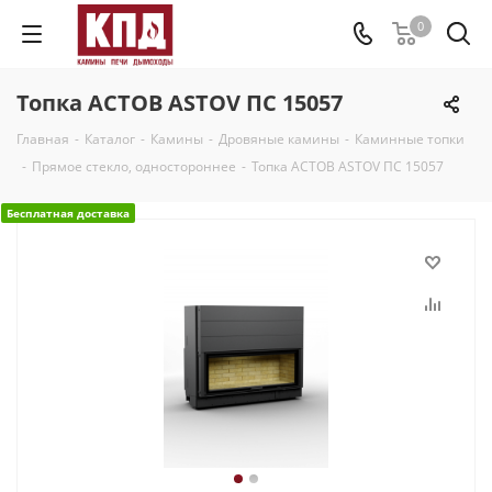
0
Топка АСТОВ ASTOV ПС 15057
Главная
-
Каталог
-
Камины
-
Дровяные камины
-
Каминные топки
-
Прямое стекло, одностороннее
-
Топка АСТОВ ASTOV ПС 15057
Бесплатная доставка