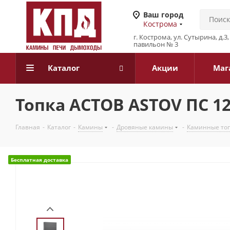
Ваш город
Кострома
г. Кострома, ул. Сутырина, д.
павильон № 3
Каталог
Акции
Маг
Топка АСТОВ ASTOV ПС 1
Главная
-
Каталог
-
Камины
-
Дровяные камины
-
Каминные то
Бесплатная доставка