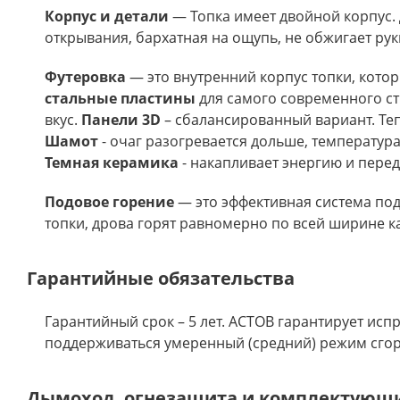
Корпус и детали
— Топка имеет двойной корпус. 
открывания, бархатная на ощупь, не обжигает ру
Футеровка
— это внутренний корпус топки, котор
стальные пластины
для самого современного ст
вкус.
Панели 3D
– сбалансированный вариант. Те
Шамот
- очаг разогревается дольше, температур
Темная керамика
- накапливает энергию и перед
Подовое горение
— это эффективная система под
топки, дрова горят равномерно по всей ширине к
Гарантийные обязательства
Гарантийный срок – 5 лет. АСТОВ гарантирует исп
поддерживаться умеренный (средний) режим сгора
Дымоход, огнезащита и комплектующ