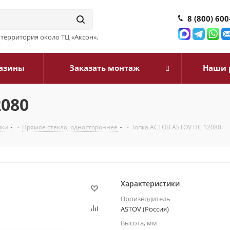
8 (800) 600
3, территория около ТЦ «Аксон»,
азины
Заказать монтаж
Наши 
2080
пки
-
Прямое стекло, одностороннее
-
Топка АСТОВ ASTOV ПС 12080
Характеристики
Производитель
ASTOV (Россия)
Высота, мм