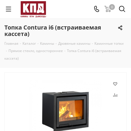
0
Топка Contura i6 (встраиваемая
кассета)
Главная
-
Каталог
-
Камины
-
Дровяные камины
-
Каминные топки
-
Прямое стекло, одностороннее
-
Топка Contura i6 (встраиваемая
кассета)