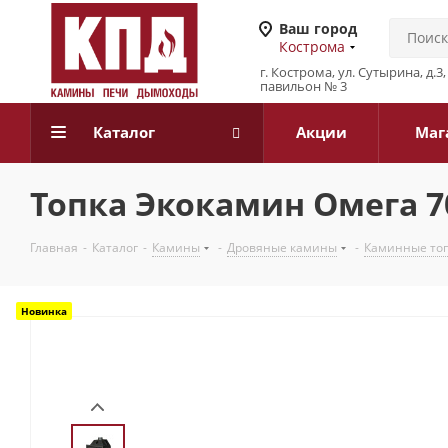
Ваш город
Кострома
г. Кострома, ул. Сутырина, д.
павильон № 3
Каталог
Акции
Маг
Топка Экокамин Омега 7
Главная
-
Каталог
-
Камины
-
Дровяные камины
-
Каминные то
Новинка