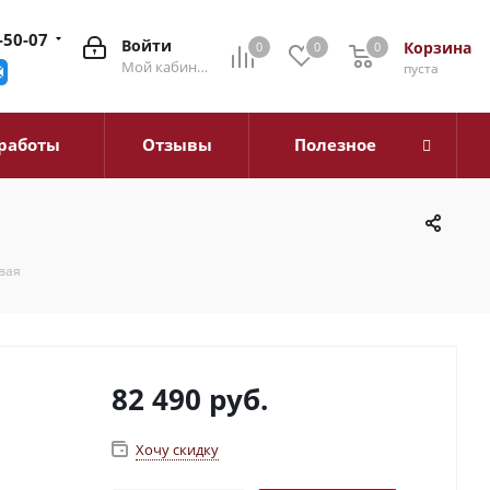
-50-07
Войти
Корзина
0
0
0
0
Мой кабинет
пуста
работы
Отзывы
Полезное
вая
82 490
руб.
Хочу скидку