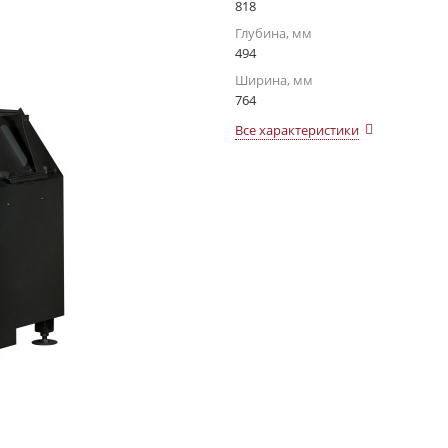
818
Глубина, мм
494
Ширина, мм
764
Все характеристики