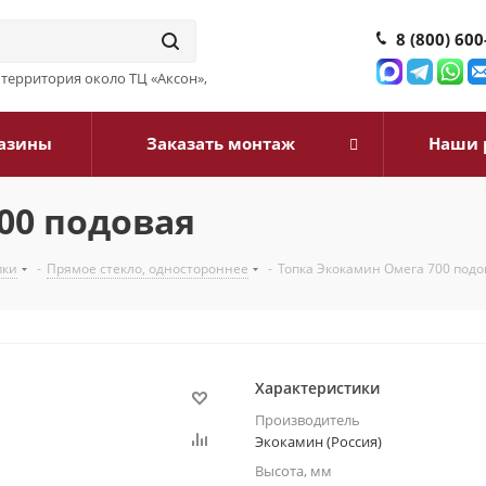
8 (800) 600
3, территория около ТЦ «Аксон»,
азины
Заказать монтаж
Наши 
00 подовая
пки
-
Прямое стекло, одностороннее
-
Топка Экокамин Омега 700 подо
Характеристики
Производитель
Экокамин (Россия)
Высота, мм