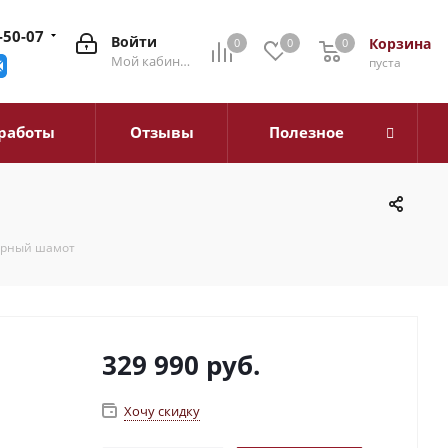
-50-07
Войти
Корзина
0
0
0
0
Мой кабинет
пуста
работы
Отзывы
Полезное
черный шамот
329 990
руб.
Хочу скидку