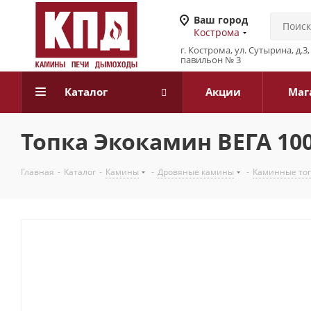
Ваш город
Кострома
г. Кострома, ул. Сутырина, д.
павильон № 3
Каталог
Акции
Маг
Топка Экокамин ВЕГА 10
Главная
-
Каталог
-
Камины
-
Дровяные камины
-
Каминные то