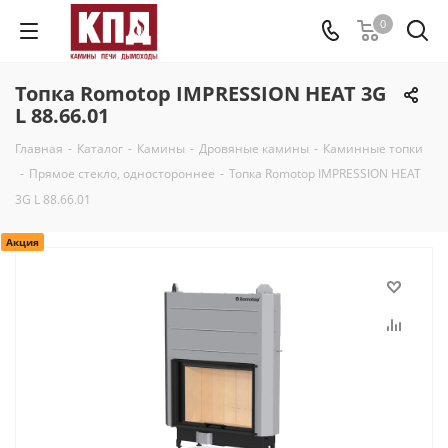
0
Топка Romotop IMPRESSION HEAT 3G
L 88.66.01
Главная
-
Каталог
-
Камины
-
Дровяные камины
-
Каминные топки
-
Прямое стекло, одностороннее
-
Топка Romotop IMPRESSION HEAT
3G L 88.66.01
Акция