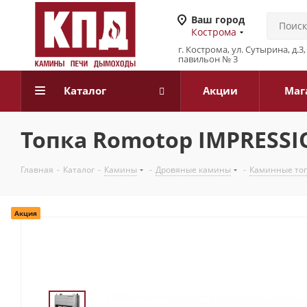
Ваш город
Кострома
г. Кострома, ул. Сутырина, д.
павильон № 3
Каталог
Акции
Маг
Топка Romotop IMPRESSION
Главная
-
Каталог
-
Камины
-
Дровяные камины
-
Каминные то
Акция