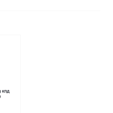
) КПД
)