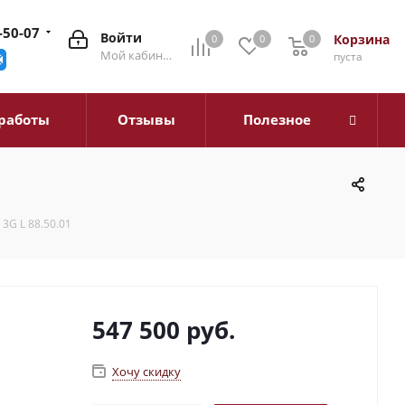
-50-07
Войти
Корзина
0
0
0
0
Мой кабинет
пуста
работы
Отзывы
Полезное
3G L 88.50.01
547 500
руб.
Хочу скидку