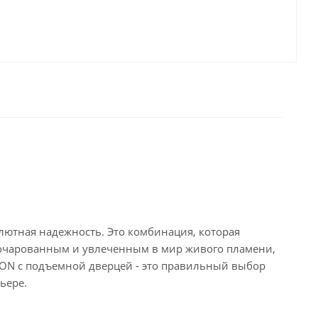
лютная надежность. Это комбинация, которая
 очарованным и увлеченным в мир живого пламени,
SION с подъемной дверцей - это правильный выбор
ьере.