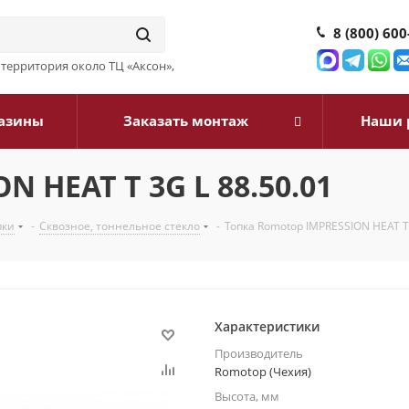
8 (800) 600
3, территория около ТЦ «Аксон»,
азины
Заказать монтаж
Наши 
 HEAT T 3G L 88.50.01
пки
-
Сквозное, тоннельное стекло
-
Топка Romotop IMPRESSION HEAT T 
Характеристики
Производитель
Romotop (Чехия)
Высота, мм