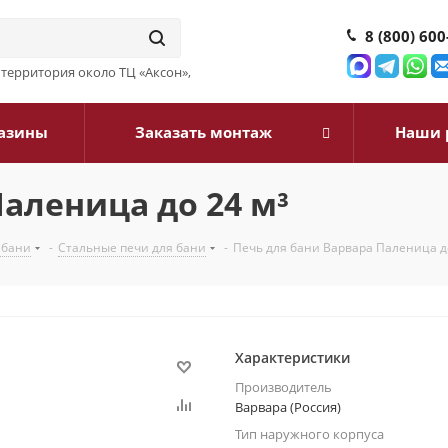
8 (800) 600
3, территория около ТЦ «Аксон»,
азины
Заказать монтаж
Наши 
аленица до 24 м³
 бани
-
Стальные печи для бани
-
Печь для бани Варвара Паленица до
Характеристики
Производитель
Варвара (Россия)
Тип наружного корпуса