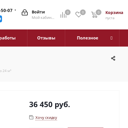
-50-07
Войти
Корзина
0
0
0
0
Мой кабинет
пуста
работы
Отзывы
Полезное
 24 м³
36 450
руб.
Хочу скидку