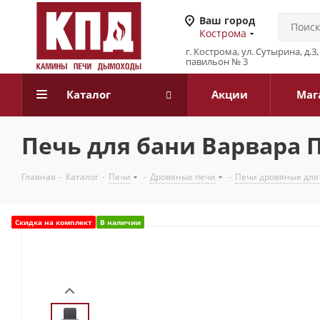
Ваш город
Кострома
г. Кострома, ул. Сутырина, д.
павильон № 3
Каталог
Акции
Маг
Печь для бани Варвара П
Главная
-
Каталог
-
Печи
-
Дровяные печи
-
Печи дровяные для
Скидка на комплект
В наличии