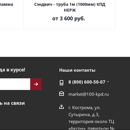
Фламма
Сэндвич - труба 1м (1000мм) КПД
В
НЕРЖ
от
3 600 руб.
да в курсе!
Наши контакты
8 (800) 600-50-07
market@100-kpd.ru
ь на связи
г. Кострома, ул.
Сутырина, д.3,
территория около ТЦ
«Аксон», павильон №