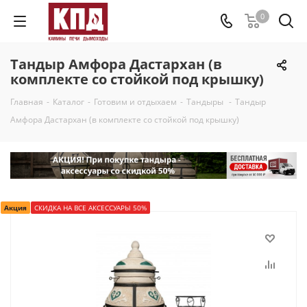
0
Тандыр Амфора Дастархан (в
комплекте со стойкой под крышку)
Главная
-
Каталог
-
Готовим и отдыхаем
-
Тандыры
-
Тандыр
Амфора Дастархан (в комплекте со стойкой под крышку)
Акция
СКИДКА НА ВСЕ АКСЕССУАРЫ 50%