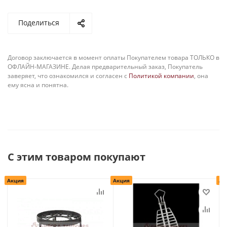
Поделиться
Договор заключается в момент оплаты Покупателем товара ТОЛЬКО в
ОФЛАЙН-МАГАЗИНЕ. Делая предварительный заказ, Покупатель
заверяет, что ознакомился и согласен с
Политикой компании
, она
ему ясна и понятна.
С этим товаром покупают
Акция
Акция
Ак