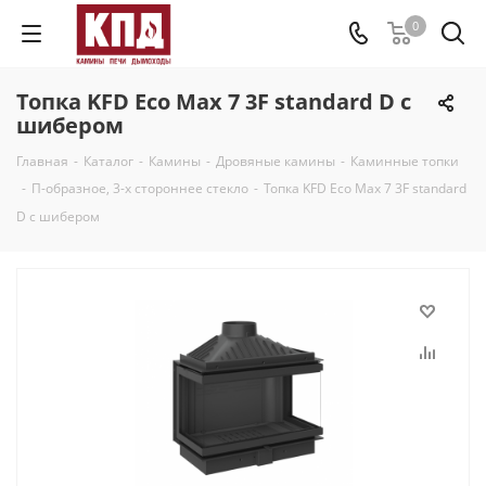
0
Топка KFD Eco Max 7 3F standard D с
шибером
Главная
-
Каталог
-
Камины
-
Дровяные камины
-
Каминные топки
-
П-образное, 3-х стороннее стекло
-
Топка KFD Eco Max 7 3F standard
D с шибером