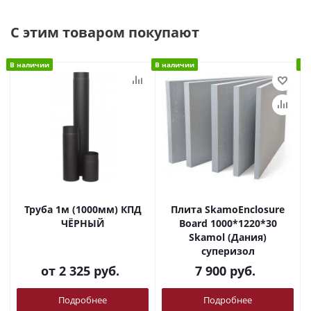
С этим товаром покупают
В наличии
В наличии
В 
Труба 1м (1000мм) КПД
Плита SkamoEnclosure
ЧЁРНЫЙ
Board 1000*1220*30
Skamol (Дания)
суперизол
от
2 325 руб.
7 900
руб.
Подробнее
Подробнее