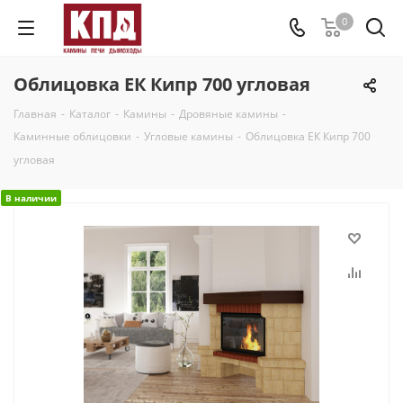
0
Облицовка ЕК Кипр 700 угловая
Главная
-
Каталог
-
Камины
-
Дровяные камины
-
Каминные облицовки
-
Угловые камины
-
Облицовка ЕК Кипр 700
угловая
В наличии