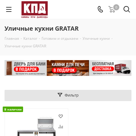
0
Уличные кухни GRATAR
Главная
-
Каталог
-
Готовим и отдыхаем
-
Уличные кухни
-
Уличные кухни GRATAR
Фильтр
В наличии