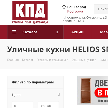
Ваш город
Кострома
г. Кострома, ул. Сутырина, д.
павильон № 3
Каталог
Акции
Маг
Уличные кухни HELIOS 
Главная
-
Каталог
-
Готовим и отдыхаем
-
Уличные кухни
-
Улич
Фильтр по параметрам
Цена