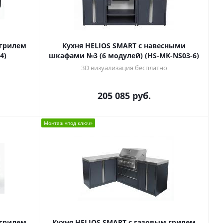
 грилем
Кухня HELIOS SMART с навесными
4)
шкафами №3 (6 модулей) (HS-MK-NS03-6)
3D визуализация бесплатно
205 085
руб.
Монтаж «под ключ»
 грилем
Кухня HELIOS SMART с газовым грилем