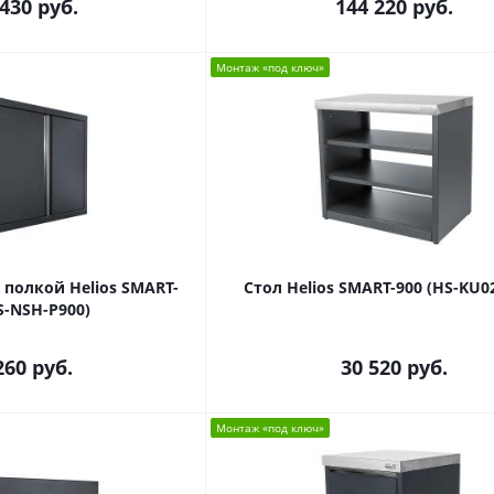
 430
руб.
144 220
руб.
Монтаж «под ключ»
 полкой Helios SMART-
Стол Helios SMART-900 (HS-KU02
S-NSH-P900)
260
руб.
30 520
руб.
Монтаж «под ключ»