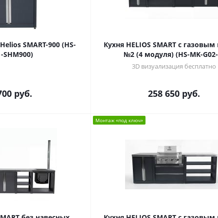
elios SMART-900 (HS-
Кухня HELIOS SMART с газовым
-SHM900)
№2 (4 модуля) (HS-MK-G02-
3D визуализация бесплатно
700
руб.
258 650
руб.
Монтаж «под ключ»
SMART без навесных
Кухня HELIOS SMART с газовым