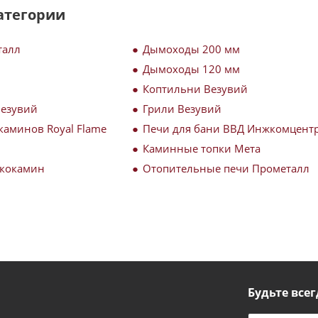
атегории
талл
Дымоходы 200 мм
Дымоходы 120 мм
Коптильни Везувий
Везувий
Грили Везувий
каминов Royal Flame
Печи для бани ВВД Инжкомцент
Каминные топки Мета
Экокамин
Отопительные печи Прометалл
Будьте всег