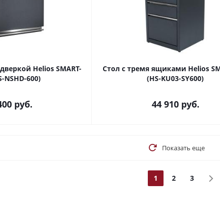
дверкой Helios SMART-
Стол с тремя ящиками Helios S
S-NSHD-600)
(HS-KU03-SY600)
400
руб.
44 910
руб.
Показать еще
1
2
3