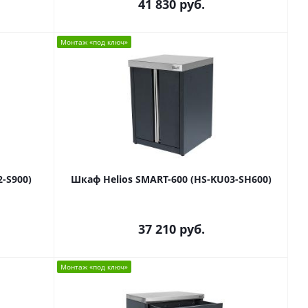
41 830
руб.
Монтаж «под ключ»
-S900)
Шкаф Helios SMART-600 (HS-KU03-SH600)
37 210
руб.
Монтаж «под ключ»