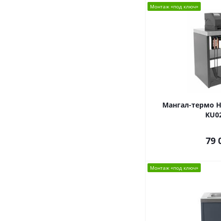
Монтаж «под ключ»
Мангал-термо He
KU0
79 
Монтаж «под ключ»