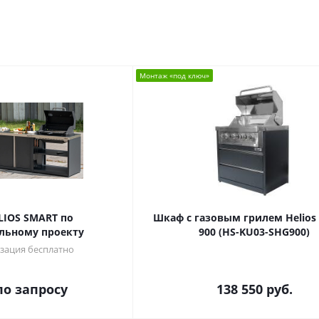
Монтаж «под ключ»
LIOS SMART по
Шкаф c газовым грилем Helios
льному проекту
900 (HS-KU03-SHG900)
зация бесплатно
по запросу
138 550
руб.