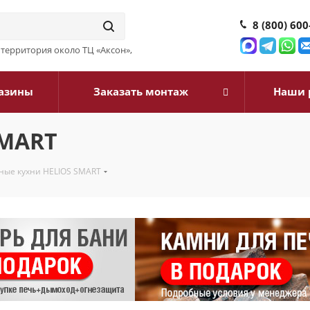
8 (800) 600
3, территория около ТЦ «Аксон»,
азины
Заказать монтаж
Наши 
SMART
ные кухни HELIOS SMART