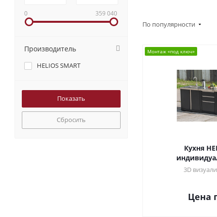
0
359 040
По популярности
Производитель
Монтаж «под ключ»
HELIOS SMART
Сбросить
Кухня HE
индивидуа
3D визуали
Цена 