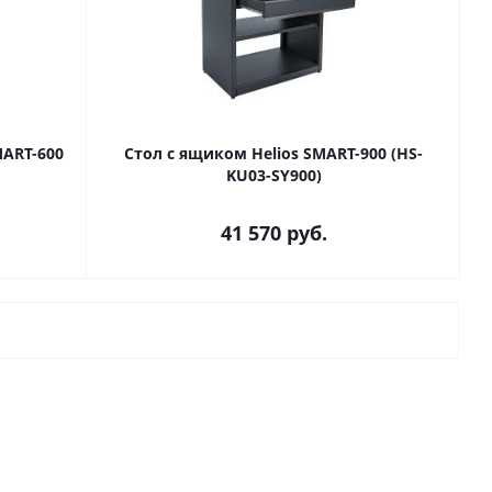
MART-600
Стол с ящиком Helios SMART-900 (HS-
KU03-SY900)
41 570
руб.