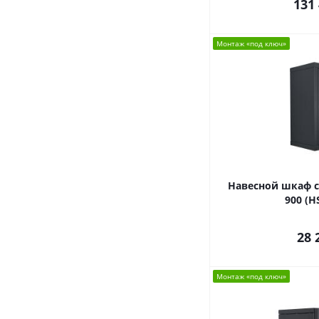
131
Монтаж «под ключ»
Навесной шкаф с
900 (H
28 
Монтаж «под ключ»