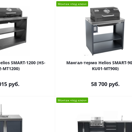
Монтаж «под ключ»
lios SMART-1200 (HS-
Мангал-термо Helios SMART-90
2-MT1200)
KU01-MT900)
015
руб.
58 700
руб.
Монтаж «под ключ»