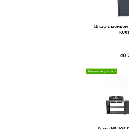
Шкаф с мойкой H
KU01
40 
Монтаж «под ключ»
Кухня HELIOS 