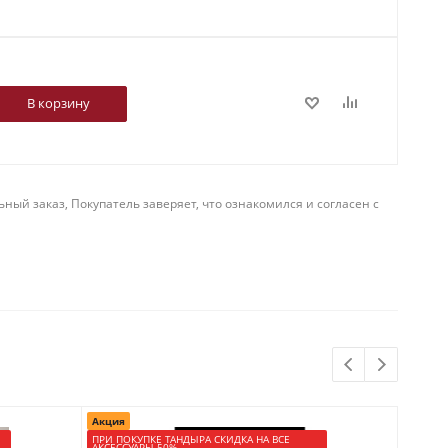
В корзину
й заказ, Покупатель заверяет, что ознакомился и согласен с
Акция
Акция
ПРИ ПОКУПКЕ ТАНДЫРА СКИДКА НА ВСЕ
ПРИ ПО
АКСЕССУАРЫ 50%
АКСЕСС