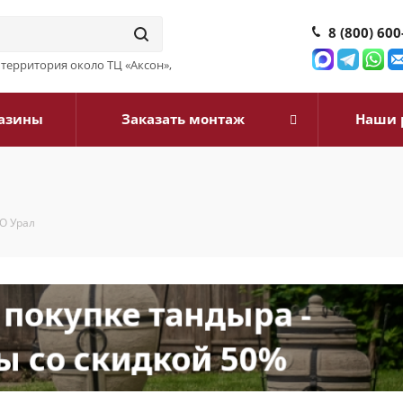
8 (800) 600
3, территория около ТЦ «Аксон»,
азины
Заказать монтаж
Наши 
О Урал