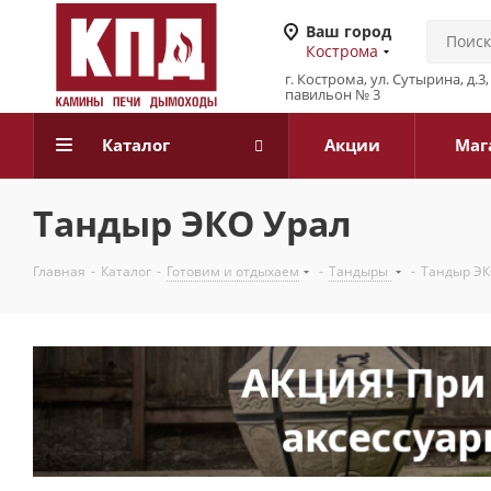
Ваш город
Кострома
г. Кострома, ул. Сутырина, д.
павильон № 3
Каталог
Акции
Маг
Тандыр ЭКО Урал
Главная
-
Каталог
-
Готовим и отдыхаем
-
Тандыры
-
Тандыр ЭК