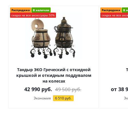
Распродажа
В наличии
Распродажа
В 
скидка на все аксессуары 50%
скидка на все акс
Тандыр ЭКО Греческий с откидной
крышкой и откидным поддувалом
на колесах
42 990
руб.
от
38 
49 500
руб.
Экономия
6 510
руб.
Э